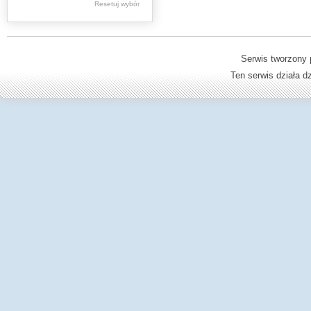
Resetuj wybór
Dzienniki Urzędowe
Ministerstwa Oświaty,
Edukacji
Serwis tworzony 
Ten serwis działa 