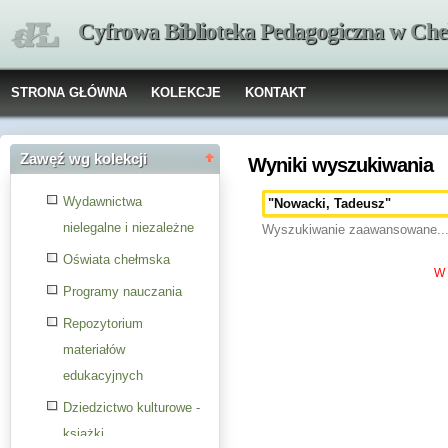
Cyfrowa Biblioteka Pedagogiczna w Che
STRONA GŁÓWNA
KOLEKCJE
KONTAKT
Zawęź wg kolekcji
Wyniki wyszukiwania
Wydawnictwa
nielegalne i niezależne
Wyszukiwanie zaawansowane..
Oświata chełmska
W 
Programy nauczania
Repozytorium
materiałów
edukacyjnych
Dziedzictwo kulturowe -
książki