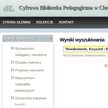
Cyfrowa Biblioteka Pedagogiczna w Che
STRONA GŁÓWNA
KOLEKCJE
KONTAKT
Zawęź wg kolekcji
Wyniki wyszukiwania
Wydawnictwa
nielegalne i niezależne
Wyszukiwanie zaawansowane..
Oświata chełmska
W 
Programy nauczania
Repozytorium
materiałów
edukacyjnych
Dziedzictwo kulturowe -
książki