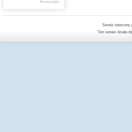
Resetuj wybór
Dzienniki Urzędowe
Ministerstwa Oświaty,
Edukacji
Serwis tworzony 
Ten serwis działa 