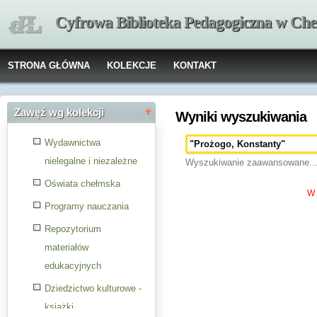
Cyfrowa Biblioteka Pedagogiczna w Che
STRONA GŁÓWNA
KOLEKCJE
KONTAKT
Zawęź wg kolekcji
Wyniki wyszukiwania
Wydawnictwa
nielegalne i niezależne
Wyszukiwanie zaawansowane..
Oświata chełmska
W 
Programy nauczania
Repozytorium
materiałów
edukacyjnych
Dziedzictwo kulturowe -
książki