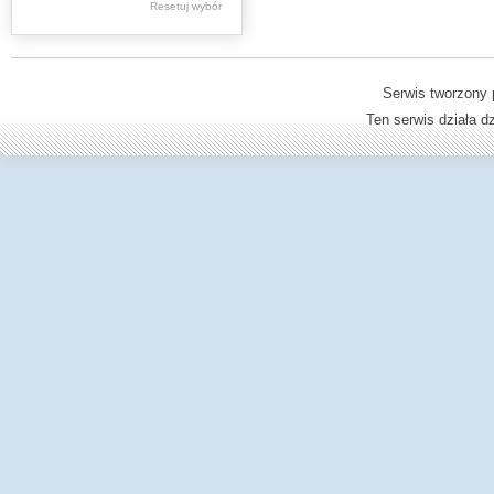
Resetuj wybór
Dzienniki Urzędowe
Ministerstwa Oświaty,
Edukacji
Serwis tworzony 
Ten serwis działa 