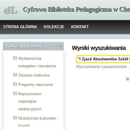
Cyfrowa Biblioteka Pedagogiczna w Che
STRONA GŁÓWNA
KOLEKCJE
KONTAKT
Zawęź wg kolekcji
Wyniki wyszukiwania
Wydawnictwa
nielegalne i niezależne
Wyszukiwanie zaawansowane..
Oświata chełmska
W 
Programy nauczania
Repozytorium
materiałów
edukacyjnych
Dziedzictwo kulturowe -
książki