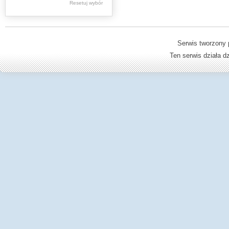
Resetuj wybór
Dzienniki Urzędowe
Ministerstwa Oświaty,
Edukacji
Serwis tworzony 
Ten serwis działa 