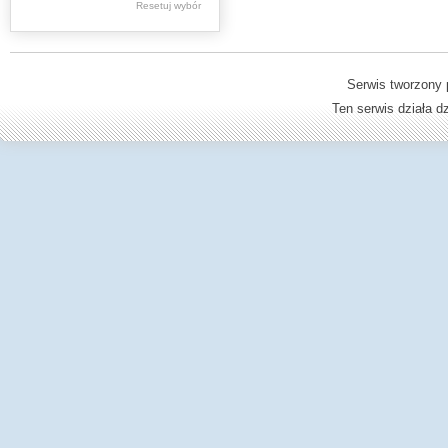
Resetuj wybór
Dzienniki Urzędowe
Ministerstwa Oświaty,
Edukacji
Serwis tworzony 
Ten serwis działa 