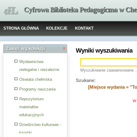
Cyfrowa Biblioteka Pedagogiczna w Che
STRONA GŁÓWNA
KOLEKCJE
KONTAKT
Zawęź wg kolekcji
Wyniki wyszukiwania
Wydawnictwa
nielegalne i niezależne
Wyszukiwanie zaawansowane..
Oświata chełmska
Szukane:
[Miejsce wydania = "T
Programy nauczania
Repozytorium
W 
materiałów
edukacyjnych
Dziedzictwo kulturowe -
książki