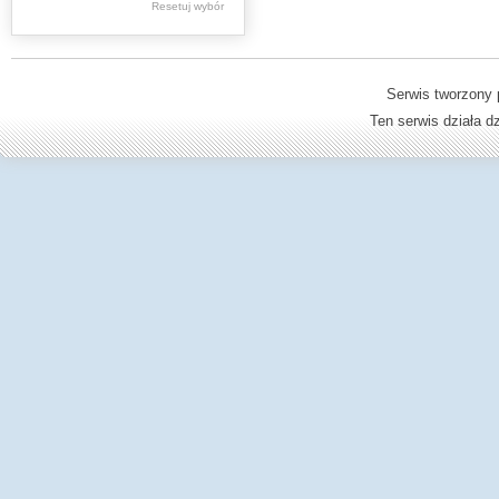
Resetuj wybór
Dzienniki Urzędowe
Ministerstwa Oświaty,
Edukacji
Serwis tworzony 
Ten serwis działa 