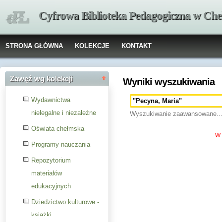
Cyfrowa Biblioteka Pedagogiczna w Che
STRONA GŁÓWNA
KOLEKCJE
KONTAKT
Zawęź wg kolekcji
Wyniki wyszukiwania
Wydawnictwa
nielegalne i niezależne
Wyszukiwanie zaawansowane..
Oświata chełmska
W 
Programy nauczania
Repozytorium
materiałów
edukacyjnych
Dziedzictwo kulturowe -
książki