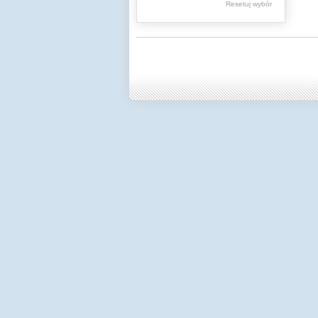
Resetuj wybór
Dzienniki Urzędowe
Ministerstwa Oświaty,
Edukacji