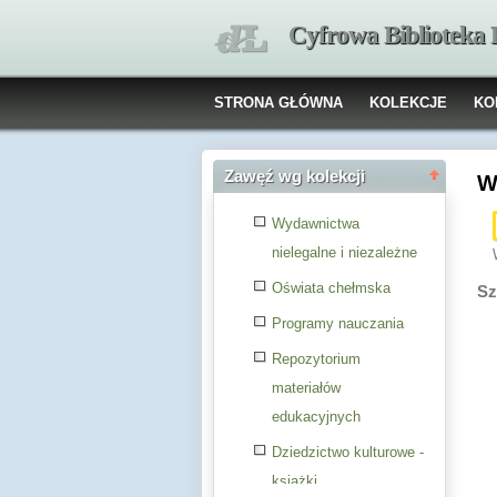
Cyfrowa Biblioteka
STRONA GŁÓWNA
KOLEKCJE
KO
Zawęź wg kolekcji
W
Wydawnictwa
nielegalne i niezależne
Oświata chełmska
Sz
Programy nauczania
Repozytorium
materiałów
edukacyjnych
Dziedzictwo kulturowe -
książki