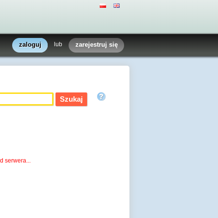
zaloguj
lub
zarejestruj się
d serwera...