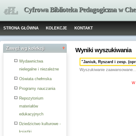
Cyfrowa Biblioteka Pedagogiczna w Che
STRONA GŁÓWNA
KOLEKCJE
KONTAKT
Zawęź wg kolekcji
Wyniki wyszukiwania
Wydawnictwa
nielegalne i niezależne
Wyszukiwanie zaawansowane..
Oświata chełmska
W 
Programy nauczania
Repozytorium
materiałów
edukacyjnych
Dziedzictwo kulturowe -
książki