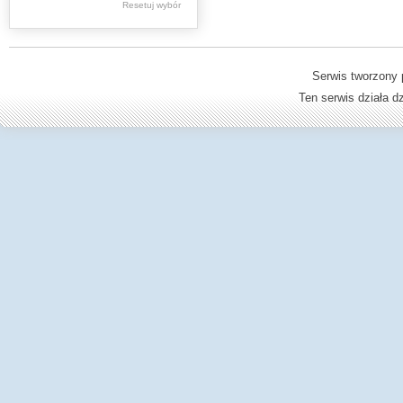
Resetuj wybór
Dzienniki Urzędowe
Ministerstwa Oświaty,
Edukacji
Serwis tworzony 
Ten serwis działa 