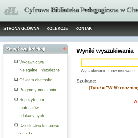
Cyfrowa Biblioteka Pedagogiczna w Che
STRONA GŁÓWNA
KOLEKCJE
KONTAKT
Zawęź wg kolekcji
Wyniki wyszukiwania
Wydawnictwa
nielegalne i niezależne
Wyszukiwanie zaawansowane..
Oświata chełmska
Szukane:
[Tytuł = "W 50 rocznic
Programy nauczania
Repozytorium
W 
materiałów
edukacyjnych
Dziedzictwo kulturowe -
książki