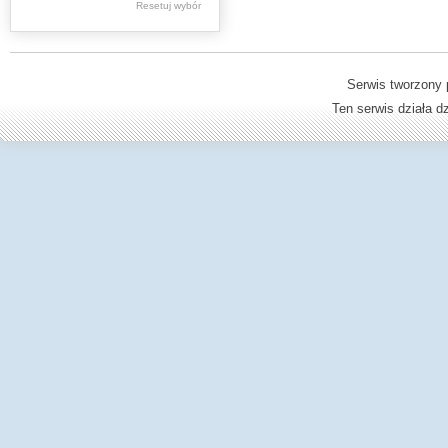
Resetuj wybór
Dzienniki Urzędowe
Ministerstwa Oświaty,
Edukacji
Serwis tworzony 
Ten serwis działa 