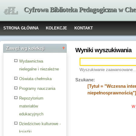
Cyfrowa Biblioteka Pedagogiczna w Che
STRONA GŁÓWNA
KOLEKCJE
KONTAKT
Zawęź wg kolekcji
Wyniki wyszukiwania
Wydawnictwa
nielegalne i niezależne
Wyszukiwanie zaawansowane..
Oświata chełmska
Szukane:
[Tytuł = "Wczesna int
Programy nauczania
niepełnosprawnością"
Repozytorium
materiałów
W 
edukacyjnych
Dziedzictwo kulturowe -
książki