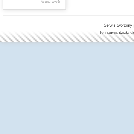
Resetuj wybór
Dzienniki Urzędowe
Ministerstwa Oświaty,
Edukacji
Serwis tworzony 
Ten serwis działa 