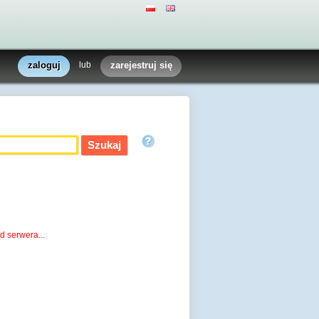
zaloguj
lub
zarejestruj się
d serwera...