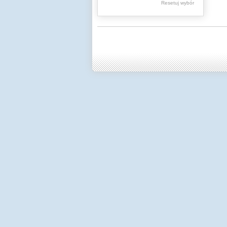
Resetuj wybór
Dzienniki Urzędowe
Ministerstwa Oświaty,
Edukacji