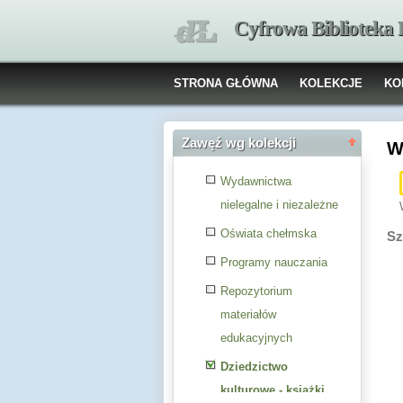
Cyfrowa Biblioteka
STRONA GŁÓWNA
KOLEKCJE
KO
Zawęź wg kolekcji
W
Wydawnictwa
nielegalne i niezależne
Oświata chełmska
Sz
Programy nauczania
Repozytorium
materiałów
edukacyjnych
Dziedzictwo
kulturowe - książki