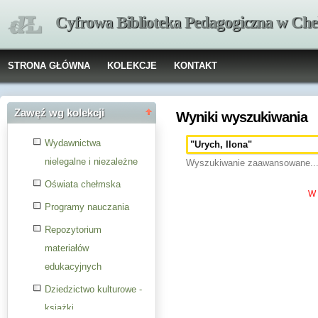
Cyfrowa Biblioteka Pedagogiczna w Che
STRONA GŁÓWNA
KOLEKCJE
KONTAKT
Zawęź wg kolekcji
Wyniki wyszukiwania
Wydawnictwa
nielegalne i niezależne
Wyszukiwanie zaawansowane..
Oświata chełmska
W 
Programy nauczania
Repozytorium
materiałów
edukacyjnych
Dziedzictwo kulturowe -
książki