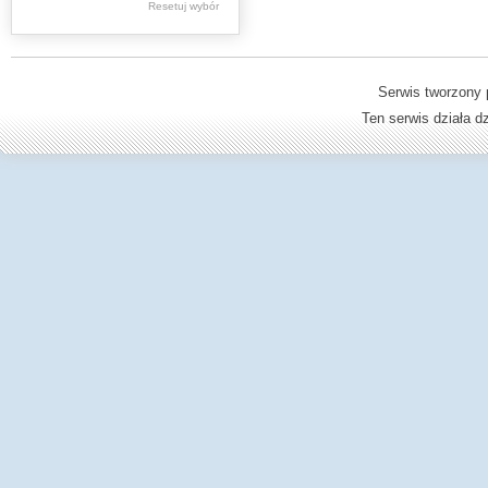
Resetuj wybór
Dzienniki Urzędowe
Ministerstwa Oświaty,
Edukacji
Serwis tworzony 
Ten serwis działa 