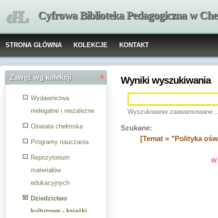
Cyfrowa Biblioteka Pedagogiczna w Che
STRONA GŁÓWNA
KOLEKCJE
KONTAKT
Zawęź wg kolekcji
Wyniki wyszukiwania
Wydawnictwa
nielegalne i niezależne
Wyszukiwanie zaawansowane..
Oświata chełmska
Szukane:
[Temat = "Polityka ośw
Programy nauczania
Repozytorium
W 
materiałów
edukacyjnych
Dziedzictwo
kulturowe - książki