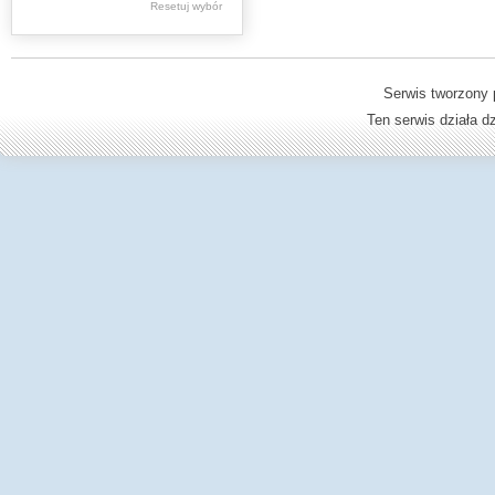
Resetuj wybór
Dzienniki Urzędowe
Ministerstwa Oświaty,
Edukacji
Serwis tworzony 
Ten serwis działa 