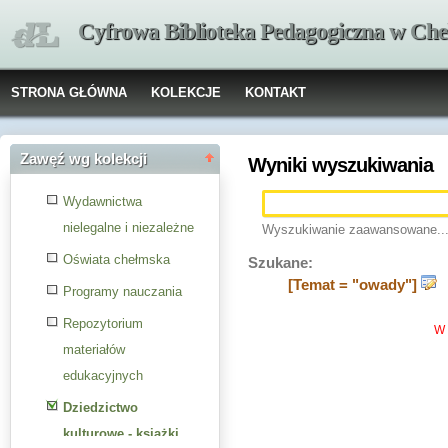
Cyfrowa Biblioteka Pedagogiczna w Che
STRONA GŁÓWNA
KOLEKCJE
KONTAKT
Zawęź wg kolekcji
Wyniki wyszukiwania
Wydawnictwa
nielegalne i niezależne
Wyszukiwanie zaawansowane..
Oświata chełmska
Szukane:
[Temat = "owady"]
Programy nauczania
Repozytorium
W 
materiałów
edukacyjnych
Dziedzictwo
kulturowe - książki