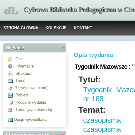
Cyfrowa Biblioteka Pedagogiczna w Che
STRONA GŁÓWNA
KOLEKCJE
KONTAKT
Wydanie
Opis wydania
Opis
Tygodnik Mazowsze : "
Informacje
Struktura
Tytuł:
Treść
Treść (nowe okno)
Tygodnik Mazow
Pobierz
nr 168
Podobne wydania
Temat:
Treść (wyszukiwarki)
czasopisma 
Opcje wyświetlania
czasopisma 