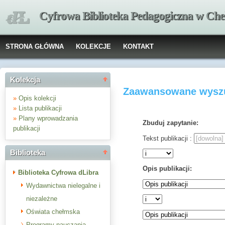
Cyfrowa Biblioteka Pedagogiczna w Che
STRONA GŁÓWNA
KOLEKCJE
KONTAKT
Kolekcja
Zaawansowane wyszu
»
Opis kolekcji
»
Lista publikacji
»
Plany wprowadzania
Zbuduj zapytanie:
publikacji
Tekst publikacji :
Biblioteka
Opis publikacji:
Biblioteka Cyfrowa dLibra
Wydawnictwa nielegalne i
niezależne
Oświata chełmska
Programy nauczania