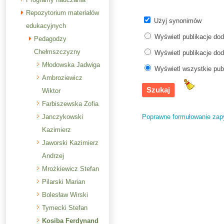
Repozytorium materiałów
Użyj synonimów
edukacyjnych
Wyświetl publikacje do
Pedagodzy
Chełmszczyzny
Wyświetl publikacje do
Młodowska Jadwiga
Wyświetl wszystkie pub
Ambroziewicz
Wiktor
Farbiszewska Zofia
Poprawne formułowanie zap
Janczykowski
Kazimierz
Jaworski Kazimierz
Andrzej
Mrożkiewicz Stefan
Pilarski Marian
Bolesław Wirski
Tymecki Stefan
Kosiba Ferdynand