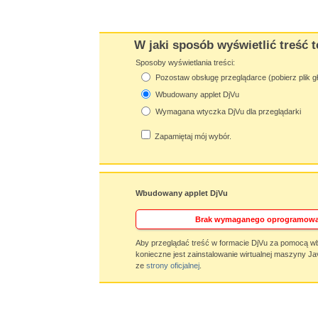
W jaki sposób wyświetlić treść t
Sposoby wyświetlania treści:
Pozostaw obsługę przeglądarce (pobierz plik g
Wbudowany applet DjVu
Wymagana wtyczka DjVu dla przeglądarki
Zapamiętaj mój wybór.
Wbudowany applet DjVu
Brak wymaganego oprogramowa
Aby przeglądać treść w formacie DjVu za pomocą w
konieczne jest zainstalowanie wirtualnej maszyny Ja
ze
strony oficjalnej
.