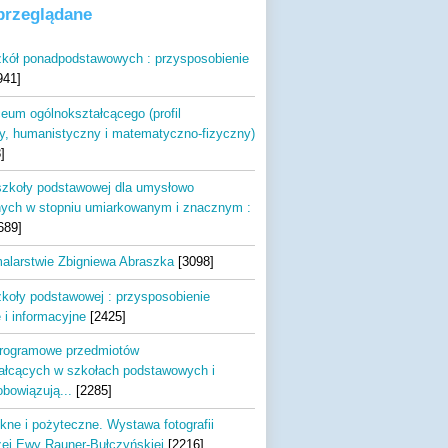
 przeglądane
kół ponadpodstawowych : przysposobienie
941]
ceum ogólnokształcącego (profil
, humanistyczny i matematyczno-fizyczny)
]
zkoły podstawowej dla umysłowo
ych w stopniu umiarkowanym i znacznym :
689]
alarstwie Zbigniewa Abraszka
[3098]
koły podstawowej : przysposobienie
 i informacyjne
[2425]
rogramowe przedmiotów
ałcących w szkołach podstawowych i
obowiązują...
[2285]
ękne i pożyteczne. Wystawa fotografii
zej Ewy Rauner-Bułczyńskiej
[2216]