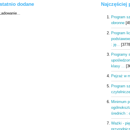
statnio dodane
Najczęściej
Program sz
obronne
[4
Program li
podstawowy
: ję...
[3778
Programy s
upośledzon
klasy ...
[3
Pejzaż w m
Program sz
czytelnicze
Minimum p
ogólnokszt
średnich : 
Ważki - pi
przyrodnic