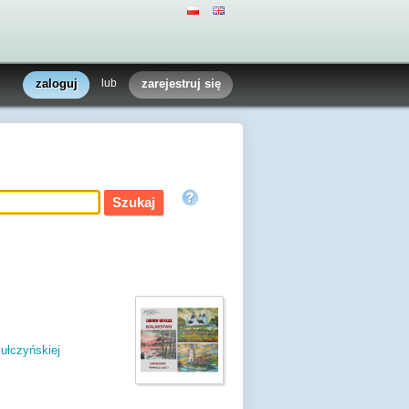
zaloguj
lub
zarejestruj się
Bułczyńskiej