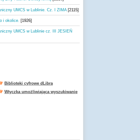
niczny UMCS w Lublinie. Cz. I ZIMA
[2115]
 i okolice.
[1926]
niczny UMCS w Lublinie cz. III JESIEŃ
Biblioteki cyfrowe dLibra
Wtyczka umożliwiająca wyszukiwanie