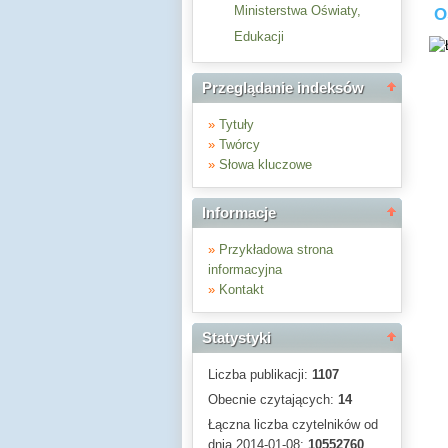
Ministerstwa Oświaty,
O
Edukacji
Przeglądanie indeksów
»
Tytuły
»
Twórcy
»
Słowa kluczowe
Informacje
»
Przykładowa strona
informacyjna
»
Kontakt
Statystyki
Liczba publikacji:
1107
Obecnie czytających:
14
Łączna liczba czytelników od
dnia 2014-01-08:
10552760