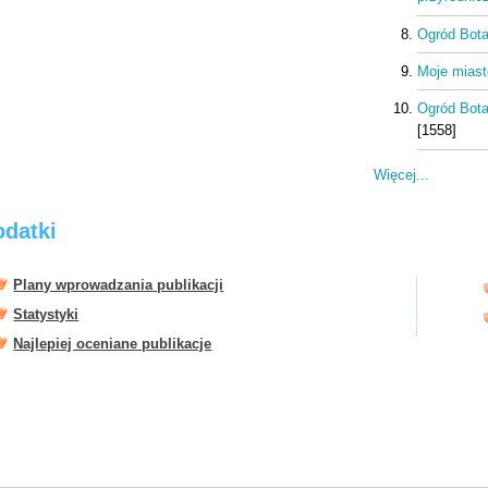
Ogród Bota
Moje miasto
Ogród Bota
[1558]
Więcej...
odatki
Plany wprowadzania publikacji
Statystyki
Najlepiej oceniane publikacje