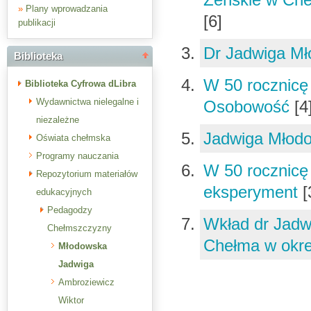
»
Plany wprowadzania
[6]
publikacji
Dr Jadwiga Mł
Biblioteka
W 50 rocznicę 
Biblioteka Cyfrowa dLibra
Wydawnictwa nielegalne i
Osobowość
[4
niezależne
Jadwiga Młod
Oświata chełmska
Programy nauczania
W 50 rocznicę 
Repozytorium materiałów
eksperyment
[
edukacyjnych
Pedagodzy
Wkład dr Jadwi
Chełmszczyzny
Chełma w okr
Młodowska
Jadwiga
Ambroziewicz
Wiktor