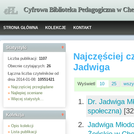
Cyfrowa Biblioteka Pedagogiczna w Che
STRONA GŁÓWNA
KOLEKCJE
KONTAKT
Statystyki
Najczęściej c
Liczba publikacji:
1107
Jadwiga
Obecnie czytających:
26
Łączna liczba czytelników od
dnia 2014-01-08:
10551421
Wyświetl
10
25
wszy
»
Najczęściej przeglądane
»
Najlepiej oceniane
»
Więcej statystyk...
Dr. Jadwiga M
społeczna)
[32
Kolekcja
Jadwiga Młodo
»
Opis kolekcji
»
Lista publikacji
Żeńskie w Che