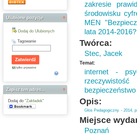
zakresie prawi
środowisku cy
Ulubione pozycje
MEN "Bezpieczn
lata 2014-2016?
Dodaj do Ulubionych
Twórca:
Tagowanie
Stec, Jacek
Temat:
tylko prywatne
internet - ps
rzeczywistoś
bezpieczeństwo ;
Zapisz ten adres...
Opis:
Dodaj do
"Zakładek"
Głos Pedagogiczny.
- 2014,
p
Miejsce wyda
Poznań