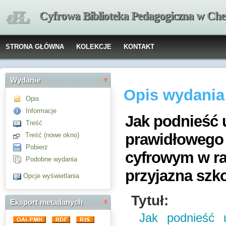
Cyfrowa Biblioteka Pedagogiczna w Che
STRONA GŁÓWNA
KOLEKCJE
KONTAKT
Wydanie
Opis wydania
Opis
Informacje
Jak podnieść 
Treść
prawidłowego
Treść (nowe okno)
Pobierz
cyfrowym w r
Podobne wydania
przyjazna szko
Opcje wyświetlania
Tytuł:
Eksport metadanych
Jak podnieść 