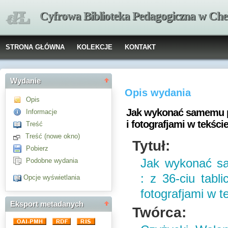
Cyfrowa Biblioteka Pedagogiczna w Che
STRONA GŁÓWNA
KOLEKCJE
KONTAKT
Wydanie
Opis wydania
Opis
Jak wykonać samemu po
Informacje
i fotografjami w tekście
Treść
Treść (nowe okno)
Tytuł:
Pobierz
Podobne wydania
Jak wykonać 
: z 36-ciu tabl
Opcje wyświetlania
fotografjami w t
Eksport metadanych
Twórca: