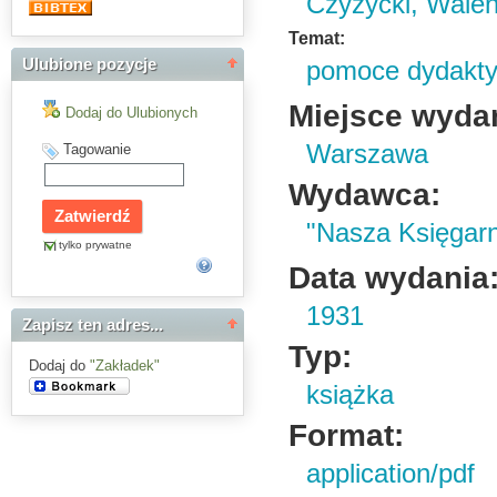
Czyżycki, Walen
Temat:
Ulubione pozycje
pomoce dydakt
Miejsce wyda
Dodaj do Ulubionych
Warszawa
Tagowanie
Wydawca:
"Nasza Księgarn
tylko prywatne
Data wydania
1931
Zapisz ten adres...
Typ:
Dodaj do
"Zakładek"
książka
Format:
application/pdf