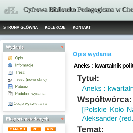
Cyfrowa Biblioteka Pedagogiczna w Che
STRONA GŁÓWNA
KOLEKCJE
KONTAKT
Wydanie
Opis wydania
Opis
Aneks : kwartalnik poli
Informacje
Treść
Tytuł:
Treść (nowe okno)
Pobierz
Aneks : kwartaln
Podobne wydania
Współtwórca:
Opcje wyświetlania
[Polskie Koło 
Aleksander (red.
Eksport metadanych
Temat: