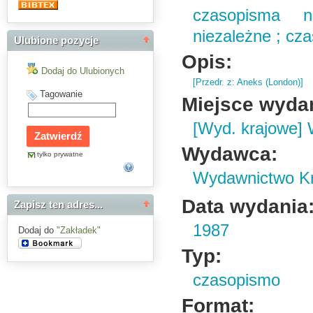
czasopisma n
niezależne ; cz
Ulubione pozycje
Opis:
Dodaj do Ulubionych
[Przedr.
z: Aneks (
London)
]
Tagowanie
Miejsce wyda
[Wyd. krajowe]
Wydawca:
tylko prywatne
Wydawnictwo K
Data wydania
Zapisz ten adres...
1987
Dodaj do
"Zakładek"
Typ:
czasopismo
Format: