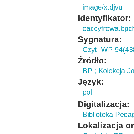
image/x.djvu
Identyfikator:
oai:cyfrowa.bpc
Sygnatura:
Czyt. WP 94(43
Źródło:
BP ; Kolekcja J
Język:
pol
Digitalizacja:
Biblioteka Peda
Lokalizacja o