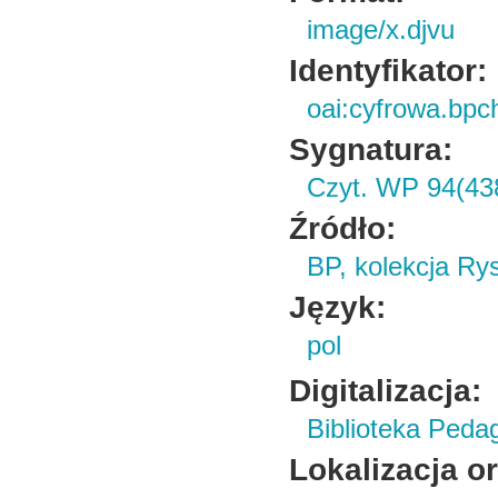
image/x.djvu
Identyfikator:
oai:cyfrowa.bpc
Sygnatura:
Czyt. WP 94(43
Źródło:
BP, kolekcja R
Język:
pol
Digitalizacja:
Biblioteka Peda
Lokalizacja o