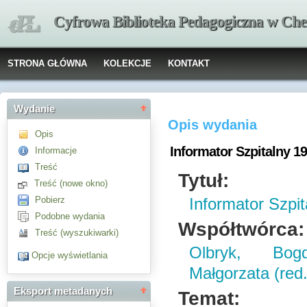
Cyfrowa Biblioteka Pedagogiczna w Che
STRONA GŁÓWNA
KOLEKCJE
KONTAKT
Wydanie
Opis wydania
Opis
Informator Szpitalny 19
Informacje
Treść
Tytuł:
Treść (nowe okno)
Pobierz
Informator Szpit
Podobne wydania
Współtwórca:
Treść (wyszukiwarki)
Olbryk, Bog
Opcje wyświetlania
Małgorzata (red.
Eksport metadanych
Temat: