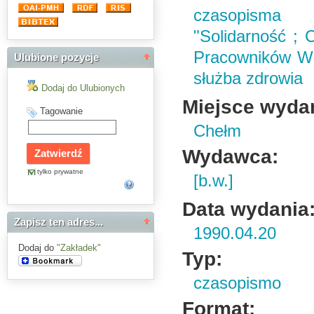
czasopisma
"Solidarność ;
Pracowników Wo
Ulubione pozycje
służba zdrowia
Dodaj do Ulubionych
Miejsce wyda
Tagowanie
Chełm
Wydawca:
tylko prywatne
[b.w.]
Data wydania
Zapisz ten adres...
1990.04.20
Dodaj do
"Zakładek"
Typ:
czasopismo
Format: