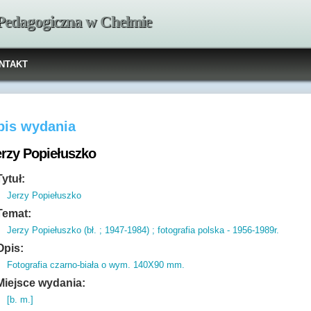
 Pedagogiczna w Chełmie
NTAKT
pis wydania
erzy Popiełuszko
Tytuł:
Jerzy Popiełuszko
Temat:
Jerzy Popiełuszko (bł. ; 1947-1984) ; fotografia polska - 1956-1989r.
Opis:
Fotografia czarno-biała o wym.
140X90 mm.
Miejsce wydania:
[b. m.]