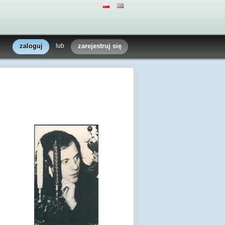
zaloguj
lub
zarejestruj się