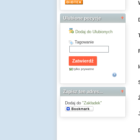
Ulubione pozycje
Dodaj do Ulubionych
Tagowanie
tylko prywatne
Zapisz ten adres...
Dodaj do
"Zakładek"