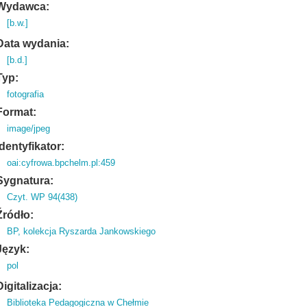
Wydawca:
[b.w.]
Data wydania:
[b.d.]
Typ:
fotografia
Format:
image/jpeg
Identyfikator:
oai:cyfrowa.bpchelm.pl:459
Sygnatura:
Czyt. WP 94(438)
Źródło:
BP, kolekcja Ryszarda Jankowskiego
Język:
pol
Digitalizacja:
Biblioteka Pedagogiczna w Chełmie