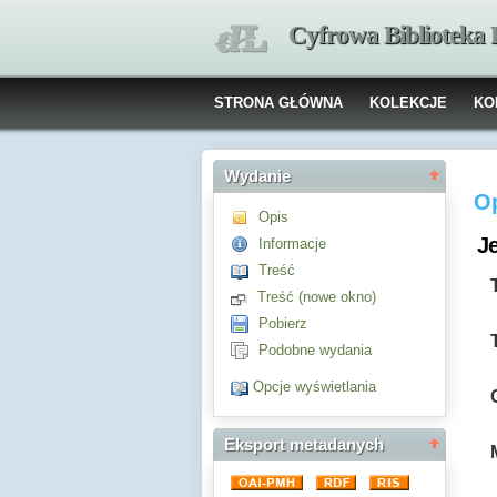
Cyfrowa Biblioteka
STRONA GŁÓWNA
KOLEKCJE
KO
Wydanie
O
Opis
J
Informacje
Treść
Treść (nowe okno)
Pobierz
Podobne wydania
Opcje wyświetlania
Eksport metadanych