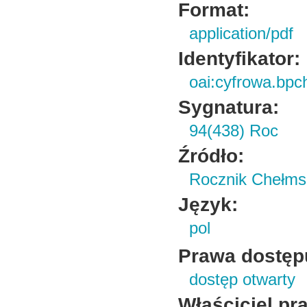
Format:
application/pdf
Identyfikator:
oai:cyfrowa.bpc
Sygnatura:
94(438) Roc
Źródło:
Rocznik Chełmski
Język:
pol
Prawa dostęp
dostęp otwarty
Właściciel pr