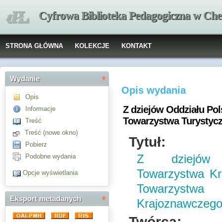
Cyfrowa Biblioteka Pedagogiczna w Che
STRONA GŁÓWNA
KOLEKCJE
KONTAKT
Wydanie
Opis wydania
Opis
Z dziejów Oddziału Po
Informacje
Towarzystwa Turystyc
Treść
Treść (nowe okno)
Tytuł:
Pobierz
Podobne wydania
Z dziejów 
Towarzystwa Kr
Opcje wyświetlania
Towarzyst
Eksport metadanych
Krajoznawczego
Twórca: