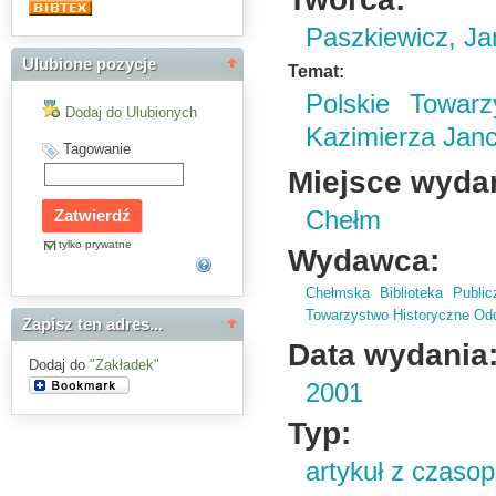
Paszkiewicz, Ja
Ulubione pozycje
Temat:
Polskie Towarz
Dodaj do Ulubionych
Kazimierza Jan
Tagowanie
Miejsce wyda
Chełm
tylko prywatne
Wydawca:
Chełmska Biblioteka Public
Towarzystwo Historyczne Odd
Zapisz ten adres...
Data wydania
Dodaj do
"Zakładek"
2001
Typ:
artykuł z czaso