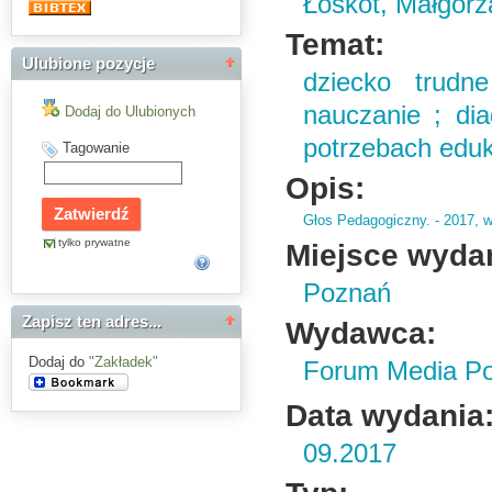
Łoskot, Małgorz
Temat:
Ulubione pozycje
dziecko trudn
nauczanie ; di
Dodaj do Ulubionych
potrzebach eduk
Tagowanie
Opis:
Głos Pedagogiczny.
- 2017,
w
tylko prywatne
Miejsce wyda
Poznań
Zapisz ten adres...
Wydawca:
Dodaj do
"Zakładek"
Forum Media Pol
Data wydania
09.2017