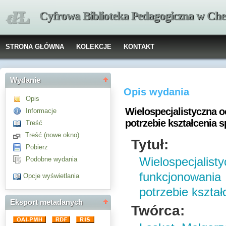
Cyfrowa Biblioteka Pedagogiczna w Che
STRONA GŁÓWNA
KOLEKCJE
KONTAKT
Wydanie
Opis wydania
Opis
Wielospecjalistyczna 
Informacje
potrzebie kształcenia 
Treść
Treść (nowe okno)
Tytuł:
Pobierz
Podobne wydania
Wielospecjal
funkcjonowani
Opcje wyświetlania
potrzebie kształ
Eksport metadanych
Twórca: