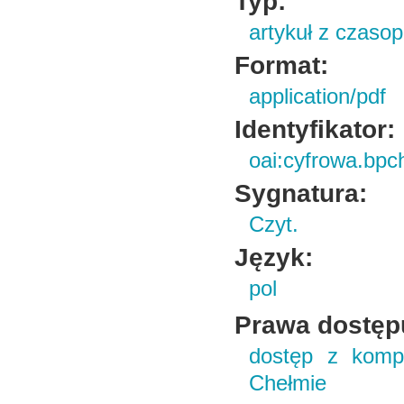
Typ:
artykuł z czaso
Format:
application/pdf
Identyfikator:
oai:cyfrowa.bpc
Sygnatura:
Czyt.
Język:
pol
Prawa dostęp
dostęp z kompu
Chełmie