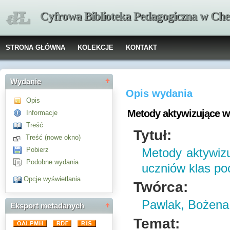
Cyfrowa Biblioteka Pedagogiczna w Che
STRONA GŁÓWNA
KOLEKCJE
KONTAKT
Wydanie
Opis wydania
Opis
Metody aktywizujące w
Informacje
Treść
Tytuł:
Treść (nowe okno)
Pobierz
Metody aktywizu
Podobne wydania
uczniów klas p
Opcje wyświetlania
Twórca:
Pawlak, Bożena
Eksport metadanych
Temat: