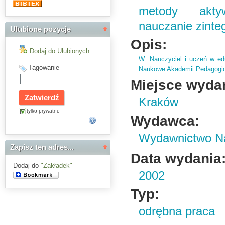
metody akty
nauczanie zinte
Ulubione pozycje
Opis:
Dodaj do Ulubionych
W: Nauczyciel i uczeń w eduk
Tagowanie
Naukowe Akademii Pedagogic
Miejsce wyda
Kraków
tylko prywatne
Wydawca:
Wydawnictwo Na
Zapisz ten adres...
Data wydania
Dodaj do
"Zakładek"
2002
Typ:
odrębna praca