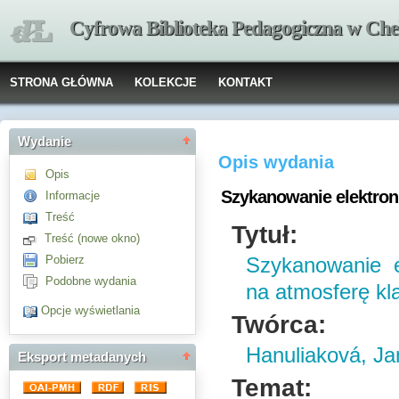
Cyfrowa Biblioteka Pedagogiczna w Che
STRONA GŁÓWNA
KOLEKCJE
KONTAKT
Wydanie
Opis wydania
Opis
Szykanowanie elektroni
Informacje
Treść
Tytuł:
Treść (nowe okno)
Pobierz
Szykanowanie e
Podobne wydania
na atmosferę kl
Opcje wyświetlania
Twórca:
Hanuliaková, Jan
Eksport metadanych
Temat: