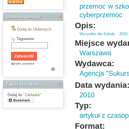
przemoc w szkole
cyberprzemoc
Ulubione pozycje
Opis:
Dodaj do Ulubionych
Wszystko dla Szkoły.
- 2010,
Tagowanie
Miejsce wyda
Warszawa
Wydawca:
tylko prywatne
Agencja "Sukur
Data wydania
Zapisz ten adres...
2010
Dodaj do
"Zakładek"
Typ:
artykuł z czaso
Format: