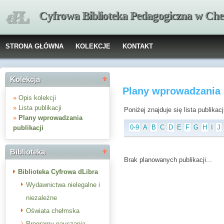
Cyfrowa Biblioteka Pedagogiczna w Che
STRONA GŁÓWNA
KOLEKCJE
KONTAKT
Kolekcja
Plany wprowadzania p
»
Opis kolekcji
»
Lista publikacji
Poniżej znajduje się lista publika
»
Plany wprowadzania
0-9
A
B
C
D
E
F
G
H
I
J
publikacji
Biblioteka
Brak planowanych publikacji...
Biblioteka Cyfrowa dLibra
Wydawnictwa nielegalne i
niezależne
Oświata chełmska
Programy nauczania