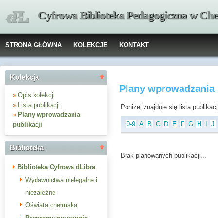
Cyfrowa Biblioteka Pedagogiczna w Che
STRONA GŁÓWNA
KOLEKCJE
KONTAKT
Kolekcja
Plany wprowadzania 
»
Opis kolekcji
»
Lista publikacji
Poniżej znajduje się lista publika
»
Plany wprowadzania
0-9
A
B
C
D
E
F
G
H
I
J
publikacji
Biblioteka
Brak planowanych publikacji...
Biblioteka Cyfrowa dLibra
Wydawnictwa nielegalne i
niezależne
Oświata chełmska
Programy nauczania