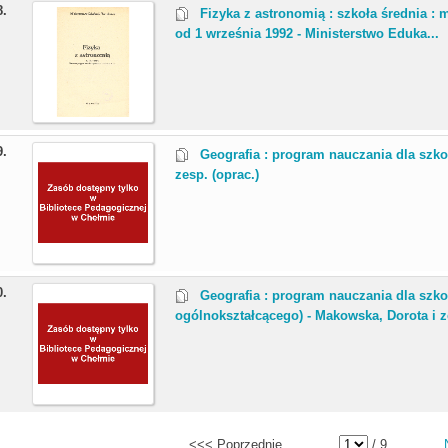
8.
Fizyka z astronomią : szkoła średnia
od 1 września 1992 - Ministerstwo Eduka...
9.
Geografia : program nauczania dla szk
zesp. (oprac.)
0.
Geografia : program nauczania dla szko
ogólnokształcącego) - Makowska, Dorota i ze
<<< Poprzednie
/ 9