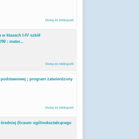
Dodaj do bibliografii
 w klasach I-IV szkół
0 : mater...
Dodaj do bibliografii
y podstawowej ; program zatwierdzony
Dodaj do bibliografii
 średniej (liceum ogólnokształcącego