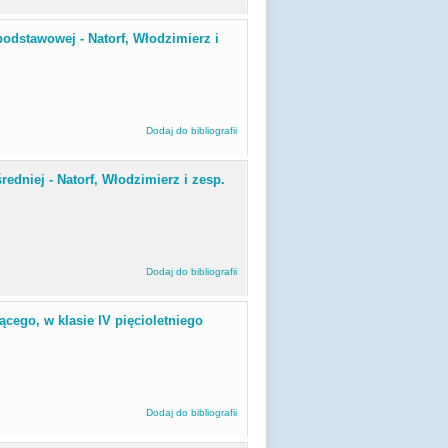
podstawowej - Natorf, Włodzimierz i
Dodaj do bibliografii
redniej - Natorf, Włodzimierz i zesp.
Dodaj do bibliografii
ącego, w klasie IV pięcioletniego
Dodaj do bibliografii