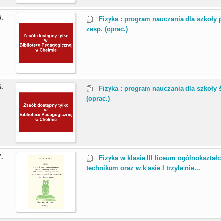
5.
Fizyka : program nauczania dla szkoły 
zesp. (oprac.)
6.
Fizyka : program nauczania dla szkoły ś
(oprac.)
7.
Fizyka w klasie III liceum ogólnokształc
technikum oraz w klasie I trzyletnie...