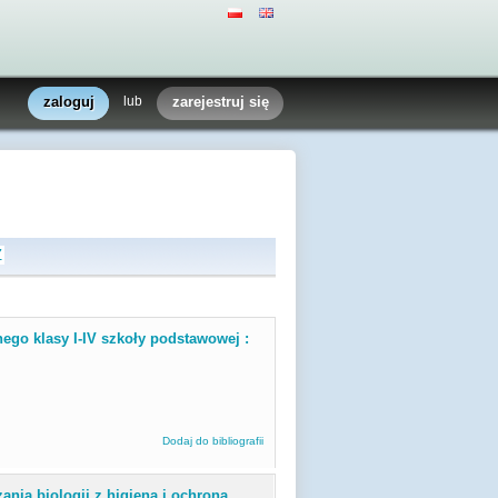
zaloguj
lub
zarejestruj się
Z
go klasy I-IV szkoły podstawowej :
Dodaj do bibliografii
nia biologii z higieną i ochroną