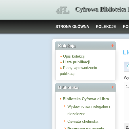
Cyfrowa Biblioteka
STRONA GŁÓWNA
KOLEKCJE
KO
Kolekcja
Li
»
Opis kolekcji
»
Lista publikacji
»
Plany wprowadzania
publikacji
Wyb
1
Biblioteka
Biblioteka Cyfrowa dLibra
Wydawnictwa nielegalne i
niezależne
Oświata chełmska
2
Programy nauczania