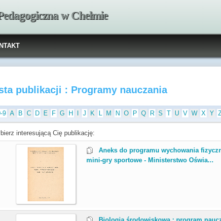
 Pedagogiczna w Chełmie
NTAKT
sta publikacji : Programy nauczania
0-9
A
B
C
D
E
F
G
H
I
J
K
L
M
N
O
P
Q
R
S
T
U
V
W
X
Y
ierz interesującą Cię publikację:
.
Aneks do programu wychowania fizyczne
mini-gry sportowe - Ministerstwo Oświa...
.
Biologia środowiskowa : program naucza