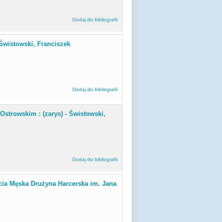
Dodaj do bibliografii
 Świstowski, Franciszek
Dodaj do bibliografii
strowskim : (zarys) - Świstowski,
Dodaj do bibliografii
zecia Męska Drużyna Harcerska im. Jana