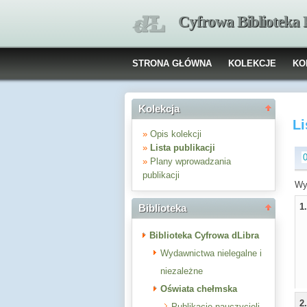
Cyfrowa Biblioteka
STRONA GŁÓWNA
KOLEKCJE
KO
Kolekcja
Li
»
Opis kolekcji
»
Lista publikacji
»
Plany wprowadzania
publikacji
Wyb
1
Biblioteka
Biblioteka Cyfrowa dLibra
Wydawnictwa nielegalne i
niezależne
Oświata chełmska
2
Publikacje nauczycieli