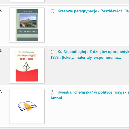
5.
Kresowe peregrynacje - Paszkiewicz, J
6.
Ku Niepodległej : Z dziejów oporu an
1989 : (teksty, materiały, wspomnienia...
7.
Kwestia "chełmska" w polityce rosyjskie
Antoni