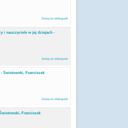
Dodaj do bibliografii
 i nauczyciele w jej dziejach -
Dodaj do bibliografii
 - Świstowski, Franciszek
Dodaj do bibliografii
 Świstowski, Franciszek