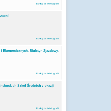
Dodaj do bibliografii
Antoni
Dodaj do bibliografii
 i Ekonomicznych. Biuletyn Zjazdowy.
Dodaj do bibliografii
hełmskich Szkół Średnich z okazji
Dodaj do bibliografii