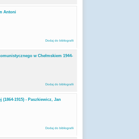
an Antoni
Dodaj do bibliografii
tykomunistycznego w Chełmskiem 1944-
Dodaj do bibliografii
j (1864-1915) - Paszkiewicz, Jan
Dodaj do bibliografii