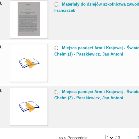
8.
Materiały do dziejów szkolnictwa zawo
Franciszek
9.
Miejsca pamięci Armii Krajowej - Świa
Chełm (1) - Paszkiewicz, Jan Antoni
0.
Miejsca pamięci Armii Krajowej - Świa
Chełm (2) - Paszkiewicz, Jan Antoni
<<< Poprzednie
/ 3