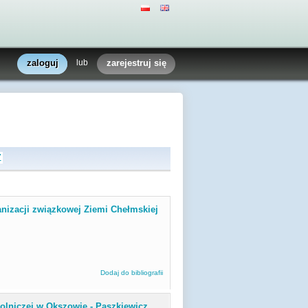
zaloguj
lub
zarejestruj się
Z
ganizacji związkowej Ziemi Chełmskiej
Dodaj do bibliografii
olniczej w Okszowie - Paszkiewicz,