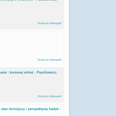
Dodaj do bibliografii
Dodaj do bibliografii
wie : kresowy witraż - Paszkiewicz,
Dodaj do bibliografii
 stan dzisiejszy i perspektywy badań -