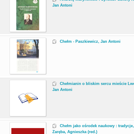
Jan Antoni
.
Chełm - Paszkiewicz, Jan Antoni
.
Chełmianin o bliskim sercu mieście Lwo
Jan Antoni
.
Chełm jako ośrodek naukowy : tradycje,
Zaręba, Agnieszka (red.)