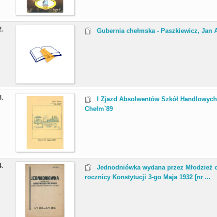
2.
Gubernia chełmska - Paszkiewicz, Jan 
3.
I Zjazd Absolwentów Szkół Handlowych
Chełm`89
4.
Jednodniówka wydana przez Młodzież c
rocznicy Konstytucji 3-go Maja 1932 [nr ...