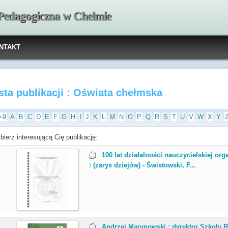
 Pedagogiczna w Chełmie
NTAKT
sta publikacji : Oświata chełmska
0-9
A
B
C
D
E
F
G
H
I
J
K
L
M
N
O
P
Q
R
S
T
U
V
W
X
Y
ierz interesującą Cię publikację:
.
100 lat działalności nauczycielskiej or
: (zarys dziejów) - Świstowski, F...
.
Andrzej Marynowski : dyrektor Szkoły R