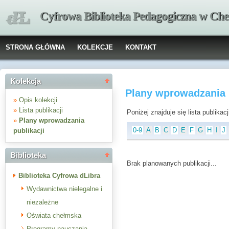
Cyfrowa Biblioteka Pedagogiczna w Che
STRONA GŁÓWNA
KOLEKCJE
KONTAKT
Kolekcja
Plany wprowadzania p
»
Opis kolekcji
»
Lista publikacji
Poniżej znajduje się lista publika
»
Plany wprowadzania
0-9
A
B
C
D
E
F
G
H
I
J
publikacji
Biblioteka
Brak planowanych publikacji...
Biblioteka Cyfrowa dLibra
Wydawnictwa nielegalne i
niezależne
Oświata chełmska
Programy nauczania