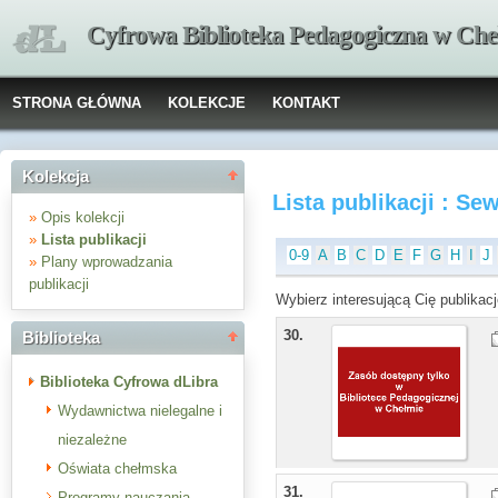
Cyfrowa Biblioteka Pedagogiczna w Che
STRONA GŁÓWNA
KOLEKCJE
KONTAKT
Kolekcja
Lista publikacji : S
»
Opis kolekcji
»
Lista publikacji
0-9
A
B
C
D
E
F
G
H
I
J
»
Plany wprowadzania
publikacji
Wybierz interesującą Cię publikacj
30.
Biblioteka
Biblioteka Cyfrowa dLibra
Wydawnictwa nielegalne i
niezależne
Oświata chełmska
31.
Programy nauczania