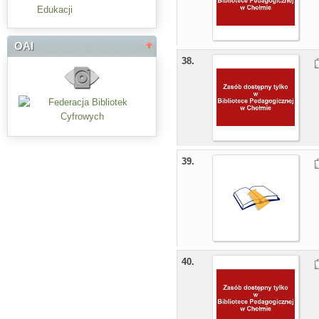
Edukacji
OAI
38.
39.
40.