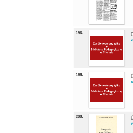
198.
z
199.
o
200.
w