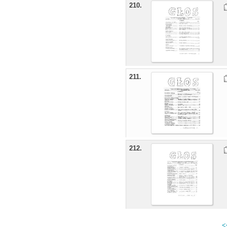
210.
211.
212.
<