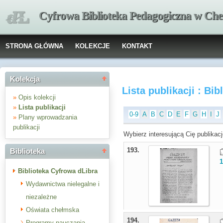
Cyfrowa Biblioteka Pedagogiczna w Che
STRONA GŁÓWNA
KOLEKCJE
KONTAKT
Kolekcja
Lista publikacji : Bi
»
Opis kolekcji
»
Lista publikacji
0-9
A
B
C
D
E
F
G
H
I
J
»
Plany wprowadzania
publikacji
Wybierz interesującą Cię publikacj
193.
Biblioteka
Biblioteka Cyfrowa dLibra
Wydawnictwa nielegalne i
niezależne
Oświata chełmska
194.
Programy nauczania