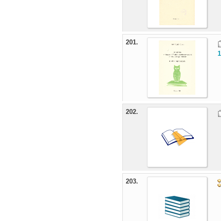
201.
1
202.
203.