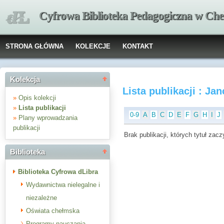
Cyfrowa Biblioteka Pedagogiczna w Che
STRONA GŁÓWNA
KOLEKCJE
KONTAKT
Kolekcja
Lista publikacji : J
»
Opis kolekcji
»
Lista publikacji
0-9
A
B
C
D
E
F
G
H
I
J
»
Plany wprowadzania
publikacji
Brak publikacji, których tytuł zaczy
Biblioteka
Biblioteka Cyfrowa dLibra
Wydawnictwa nielegalne i
niezależne
Oświata chełmska
Programy nauczania