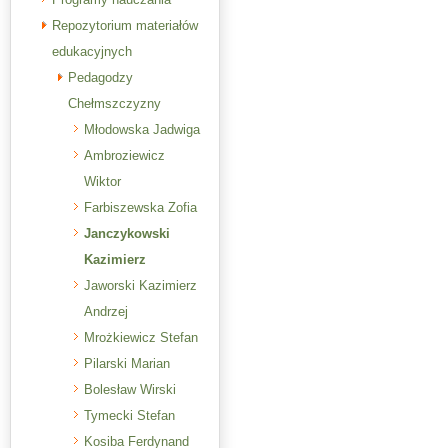
Repozytorium materiałów
edukacyjnych
Pedagodzy
Chełmszczyzny
Młodowska Jadwiga
Ambroziewicz
Wiktor
Farbiszewska Zofia
Janczykowski
Kazimierz
Jaworski Kazimierz
Andrzej
Mrożkiewicz Stefan
Pilarski Marian
Bolesław Wirski
Tymecki Stefan
Kosiba Ferdynand