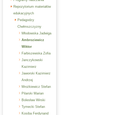
Repozytorium materiałów
edukacyjnych
Pedagodzy
Chełmszczyzny
Młodowska Jadwiga
Ambroziewicz
Wiktor
Farbiszewska Zofia
Janczykowski
Kazimierz
Jaworski Kazimierz
Andrzej
Mrożkiewicz Stefan
Pilarski Marian
Bolesław Wirski
Tymecki Stefan
Kosiba Ferdynand