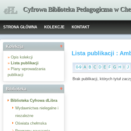
Cyfrowa Biblioteka Pedagogiczna w Che
STRONA GŁÓWNA
KOLEKCJE
KONTAKT
Kolekcja
Lista publikacji : A
»
Opis kolekcji
»
Lista publikacji
0-9
A
B
C
D
E
F
G
H
I
J
»
Plany wprowadzania
publikacji
Brak publikacji, których tytuł zaczy
Biblioteka
Biblioteka Cyfrowa dLibra
Wydawnictwa nielegalne i
niezależne
Oświata chełmska
Programy nauczania