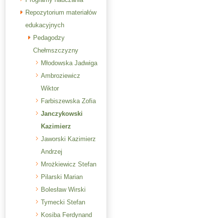
Repozytorium materiałów
edukacyjnych
Pedagodzy
Chełmszczyzny
Młodowska Jadwiga
Ambroziewicz
Wiktor
Farbiszewska Zofia
Janczykowski
Kazimierz
Jaworski Kazimierz
Andrzej
Mrożkiewicz Stefan
Pilarski Marian
Bolesław Wirski
Tymecki Stefan
Kosiba Ferdynand