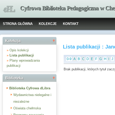
Cyfrowa Biblioteka Pedagogiczna w Che
STRONA GŁÓWNA
KOLEKCJE
KONTAKT
Kolekcja
Lista publikacji : J
»
Opis kolekcji
»
Lista publikacji
0-9
A
B
C
D
E
F
G
H
I
J
»
Plany wprowadzania
publikacji
Brak publikacji, których tytuł zaczy
Biblioteka
Biblioteka Cyfrowa dLibra
Wydawnictwa nielegalne i
niezależne
Oświata chełmska
Programy nauczania