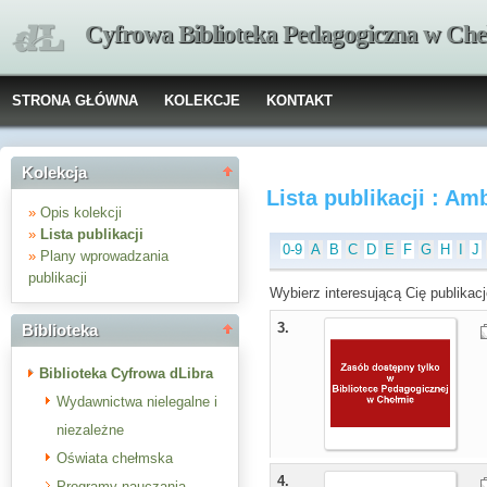
Cyfrowa Biblioteka Pedagogiczna w Che
STRONA GŁÓWNA
KOLEKCJE
KONTAKT
Kolekcja
Lista publikacji : A
»
Opis kolekcji
»
Lista publikacji
0-9
A
B
C
D
E
F
G
H
I
J
»
Plany wprowadzania
publikacji
Wybierz interesującą Cię publikacj
3.
Biblioteka
Biblioteka Cyfrowa dLibra
Wydawnictwa nielegalne i
niezależne
Oświata chełmska
4.
Programy nauczania