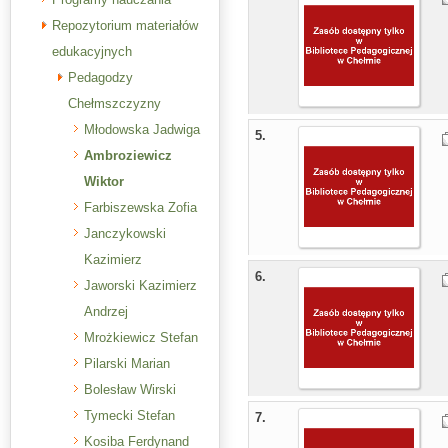
Repozytorium materiałów
edukacyjnych
Pedagodzy
Chełmszczyzny
Młodowska Jadwiga
5.
Ambroziewicz
Wiktor
Farbiszewska Zofia
Janczykowski
Kazimierz
6.
Jaworski Kazimierz
Andrzej
Mrożkiewicz Stefan
Pilarski Marian
Bolesław Wirski
Tymecki Stefan
7.
Kosiba Ferdynand