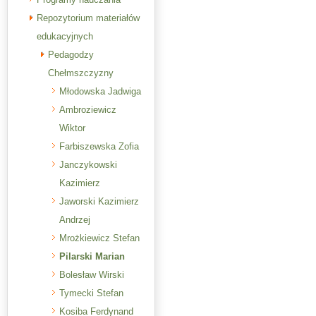
Repozytorium materiałów
edukacyjnych
Pedagodzy
Chełmszczyzny
Młodowska Jadwiga
Ambroziewicz
Wiktor
Farbiszewska Zofia
Janczykowski
Kazimierz
Jaworski Kazimierz
Andrzej
Mrożkiewicz Stefan
Pilarski Marian
Bolesław Wirski
Tymecki Stefan
Kosiba Ferdynand