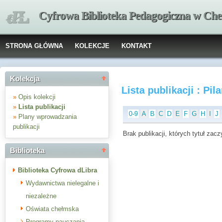
Cyfrowa Biblioteka Pedagogiczna w Che
STRONA GŁÓWNA
KOLEKCJE
KONTAKT
Kolekcja
Lista publikacji : Pil
»
Opis kolekcji
»
Lista publikacji
0-9
A
B
C
D
E
F
G
H
I
J
»
Plany wprowadzania
publikacji
Brak publikacji, których tytuł zaczy
Biblioteka
Biblioteka Cyfrowa dLibra
Wydawnictwa nielegalne i
niezależne
Oświata chełmska
Programy nauczania