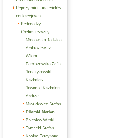
Repozytorium materiałów
edukacyjnych
Pedagodzy
Chełmszczyzny
Młodowska Jadwiga
Ambroziewicz
Wiktor
Farbiszewska Zofia
Janczykowski
Kazimierz
Jaworski Kazimierz
Andrzej
Mrożkiewicz Stefan
Pilarski Marian
Bolesław Wirski
Tymecki Stefan
Kosiba Ferdynand