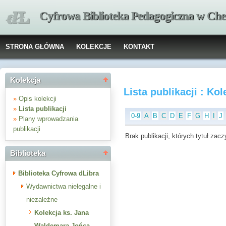
Cyfrowa Biblioteka Pedagogiczna w Che
STRONA GŁÓWNA
KOLEKCJE
KONTAKT
Kolekcja
Lista publikacji : K
»
Opis kolekcji
»
Lista publikacji
0-9
A
B
C
D
E
F
G
H
I
J
»
Plany wprowadzania
publikacji
Brak publikacji, których tytuł zaczy
Biblioteka
Biblioteka Cyfrowa dLibra
Wydawnictwa nielegalne i
niezależne
Kolekcja ks. Jana
Waldemara Jońca