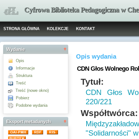
Cyfrowa Biblioteka Pedagogiczna w Che
STRONA GŁÓWNA
KOLEKCJE
KONTAKT
Wydanie
Opis wydania
Opis
CDN Głos Wolnego Robo
Informacje
Struktura
Tytuł:
Treść
Treść (nowe okno)
CDN Głos Wol
Pobierz
220/221
Podobne wydania
Współtwórca:
Eksport metadanych
Międzyzakład
"Solidarności" 