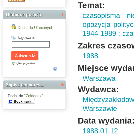
Temat:
czasopisma ni
Ulubione pozycje
opozycja polityc
Dodaj do Ulubionych
1944-1989 ; cz
Tagowanie
Zakres czaso
1988
tylko prywatne
Miejsce wyda
Warszawa
Zapisz ten adres...
Wydawca:
Dodaj do
"Zakładek"
Międzyzakład
Warszawie
Data wydania
1988.01.12