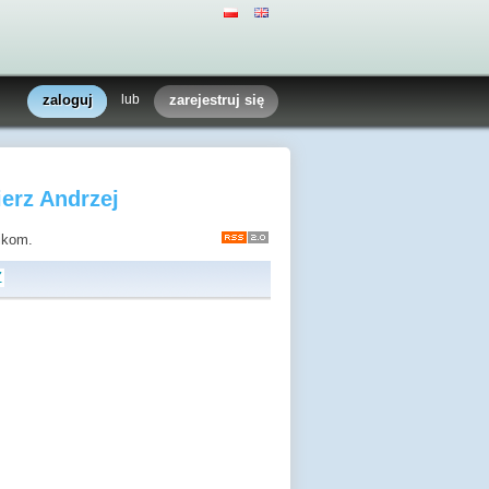
zaloguj
lub
zarejestruj się
erz Andrzej
nikom.
Z