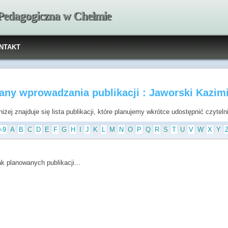
 Pedagogiczna w Chełmie
NTAKT
any wprowadzania publikacji : Jaworski Kazimi
iżej znajduje się lista publikacji, które planujemy wkrótce udostępnić czytel
0-9
A
B
C
D
E
F
G
H
I
J
K
L
M
N
O
P
Q
R
S
T
U
V
W
X
Y
ak planowanych publikacji...