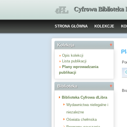
Cyfrowa Biblioteka
STRONA GŁÓWNA
KOLEKCJE
KO
Kolekcja
Pl
»
Opis kolekcji
»
Lista publikacji
Pon
»
Plany wprowadzania
publikacji
Biblioteka
Br
Biblioteka Cyfrowa dLibra
Wydawnictwa nielegalne i
niezależne
Oświata chełmska
Programy nauczania