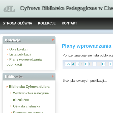
Cyfrowa Biblioteka Pedagogiczna w Che
STRONA GŁÓWNA
KOLEKCJE
KONTAKT
Kolekcja
Plany wprowadzania 
»
Opis kolekcji
»
Lista publikacji
Poniżej znajduje się lista publika
»
Plany wprowadzania
0-9
A
B
C
D
E
F
G
H
I
J
publikacji
Biblioteka
Brak planowanych publikacji...
Biblioteka Cyfrowa dLibra
Wydawnictwa nielegalne i
niezależne
Oświata chełmska
Programy nauczania