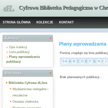
Cyfrowa Biblioteka Pedagogiczna w Che
STRONA GŁÓWNA
KOLEKCJE
KONTAKT
Kolekcja
Plany wprowadzania p
»
Opis kolekcji
»
Lista publikacji
Poniżej znajduje się lista publika
»
Plany wprowadzania
0-9
A
B
C
D
E
F
G
H
I
J
publikacji
Biblioteka
Brak planowanych publikacji...
Biblioteka Cyfrowa dLibra
Wydawnictwa nielegalne i
niezależne
Oświata chełmska
Programy nauczania