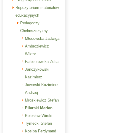
Repozytorium materiałów
edukacyjnych
Pedagodzy
Chełmszczyzny
Młodowska Jadwiga
Ambroziewicz
Wiktor
Farbiszewska Zofia
Janczykowski
Kazimierz
Jaworski Kazimierz
Andrzej
Mrożkiewicz Stefan
Pilarski Marian
Bolesław Wirski
Tymecki Stefan
Kosiba Ferdynand