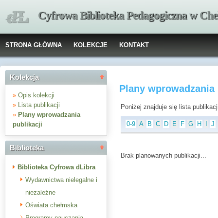
Cyfrowa Biblioteka Pedagogiczna w Che
STRONA GŁÓWNA
KOLEKCJE
KONTAKT
Kolekcja
Plany wprowadzania 
»
Opis kolekcji
»
Lista publikacji
Poniżej znajduje się lista publika
»
Plany wprowadzania
0-9
A
B
C
D
E
F
G
H
I
J
publikacji
Biblioteka
Brak planowanych publikacji...
Biblioteka Cyfrowa dLibra
Wydawnictwa nielegalne i
niezależne
Oświata chełmska
Programy nauczania