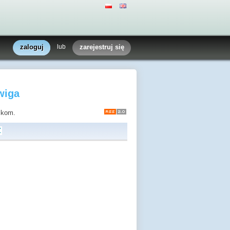
zaloguj
lub
zarejestruj się
wiga
nikom.
Z