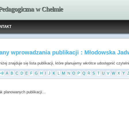
 Pedagogiczna w Chełmie
NTAKT
lany wprowadzania publikacji : Młodowska Jad
iżej znajduje się lista publikacji, które planujemy wkrótce udostępnić czytel
0-9
A
B
C
D
E
F
G
H
I
J
K
L
M
N
O
P
Q
R
S
T
U
V
W
X
Y
ak planowanych publikacji...