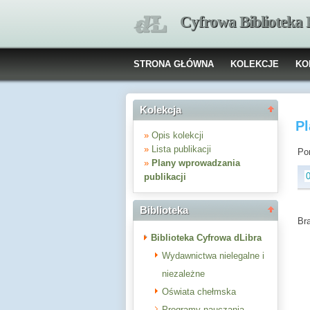
Cyfrowa Biblioteka
STRONA GŁÓWNA
KOLEKCJE
KO
Kolekcja
P
»
Opis kolekcji
»
Lista publikacji
Pon
»
Plany wprowadzania
publikacji
Biblioteka
Br
Biblioteka Cyfrowa dLibra
Wydawnictwa nielegalne i
niezależne
Oświata chełmska
Programy nauczania